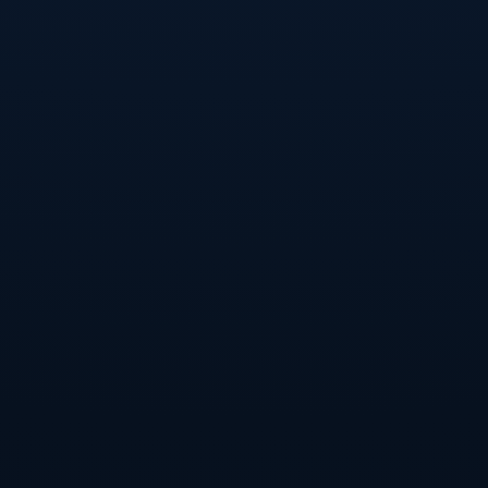
期。例如，曼联时期的桑乔从右路转到左路后，状态明
显下滑，至今未能完全找回巅峰表现。K77虽然年轻且
具备很强的可塑性，但这种改变是否会影响他的发挥，
仍是一个未知数。此外，
那不勒斯对K77的标价高达1亿
欧元
，这对财政状况并不宽裕的巴萨来说无疑是一笔巨
大的开销。如果球员最终无法适应新位置，这笔投资可
能会成为俱乐部的沉重负担。
巴萨是否还有其他选择
在转会市场上，适合
左边锋
位置的球员并不少。例如，
AC米兰的莱奥以其爆发力和门前嗅觉著称，且已经证明
了自己在左路的统治力。此外，巴萨也可以考虑从青训
体系中挖掘潜力新星，或者通过低成本引援寻找性价比
更高的目标。相比之下，K77的高昂身价和位置适配问
题，让这一转会显得
并非最佳选择
。巴萨管理层或许需
要在引援策略上更加谨慎，权衡短期效果与长期规划。
结语前的思考：巴萨引援需更精准