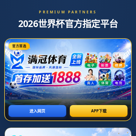
新闻中心
网站首页
新闻中心