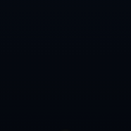
联系我们
联系方式
河南省鹤壁市淇县西岗镇
手机:13337187998
邮箱:admin@ruidusofa.com