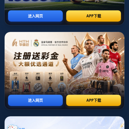
引言：巴萨左边锋引援计划引发热议
在足球转会市场风起云涌的背景下，巴塞罗那俱乐部的
一举一动总是备受关注。近日，西班牙媒体爆料，巴萨
有意引进那不勒斯球星赫维恰·克瓦拉茨赫利亚（绰号
K77），并计划让他出任
左边锋
位置。这一消息迅速引
发球迷和业内人士的热烈讨论。然而，K77是否真的是
巴萨的最佳选择？本文将从多个角度分析这一潜在转会
背后的逻辑与挑战，探讨巴萨此举是否明智。
巴萨左边锋位置的迫切需求