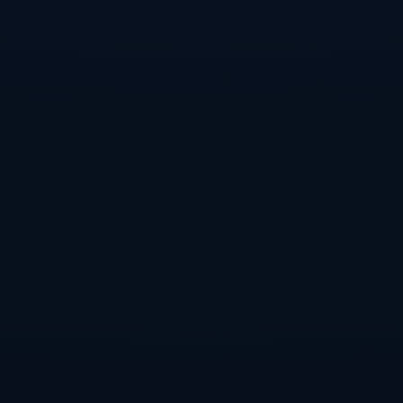
K77的个人能力毋庸置疑，但将其安排在
左边锋
位置并
支付高额转会费，是否能带来预期的效果，仍需打上一
个问号。巴萨目前需要的是能够即插即用、完美契合战
术体系的球员，而非一场充满不确定性的豪赌。未来的
转会窗口中，俱乐部或许应该更加注重球员与球队风格
的匹配度，而非单纯追求大牌球星的光环效应。
热门新闻
“7000万英镑就能带走B费？曼联若收到报价将放