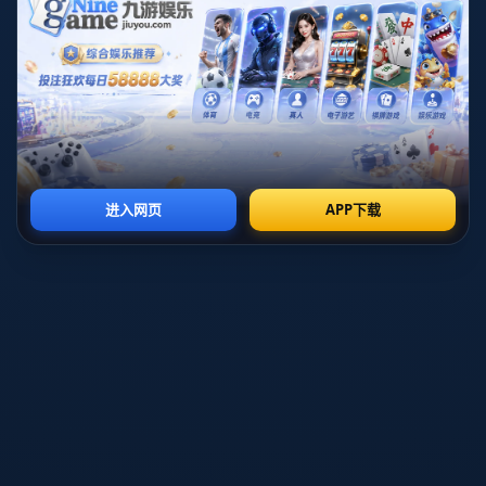
无疑是本轮最大看点。两队在积分榜上紧咬不放，这场
比赛几乎成为冠军的“决战”。海港队凭借主场优势，在
比赛中展现出更为流畅的进攻配合，最终以2:1险胜泰
山，成功锁定本赛季中超冠军。
值得一提的是
，海港队
在下半场的战术调整尤为关键，主教练通过换人增强中
场控制力，有效遏制了泰山的反扑。这场比赛不仅体现
了海港队的整体实力，也凸显了战术应变在关键战役中
的重要性。