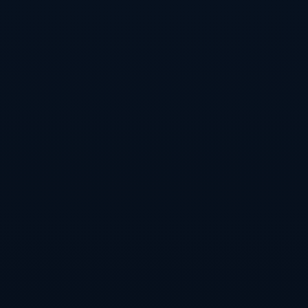
利，更是俱乐部运营与规划问题的集中体现，值得其他
中超球队引以为戒。
总结本轮赛事：中超联赛的魅力与思考
中超第30轮的赛事为我们呈现了一个充满悬念与激情的
收官之战。无论是上海海港的争冠成功，还是大连人的
惊险保级，亦或是广州队的遗憾降级，每一场比赛都在
诠释着足球的魅力与残酷。通过对本轮赛事的回顾与分
析，我们不仅看到了各队在战术与球员表现上的亮点与
不足，也对中超联赛的整体发展有了更深的思考。
热门新闻