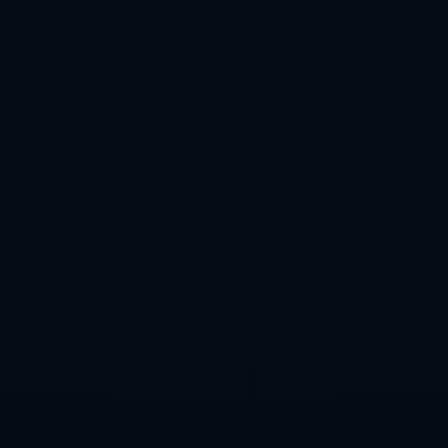
本网站提供全面的个人理财工具和资源，帮助用户管理
财务、制定预算和规划未来。我们提供多种计算器、模